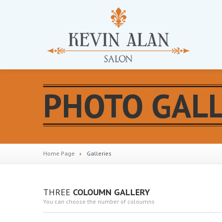
PHOTO GAL
Home Page
Galleries
THREE
COLOUMN GALLERY
You can choose the number of coloumns