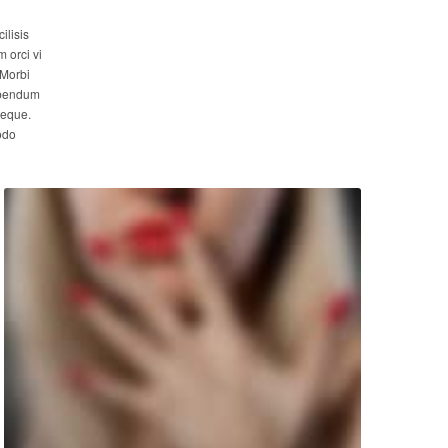
ilisis
 orci vi
 Morbi
bibendum
neque.
odo